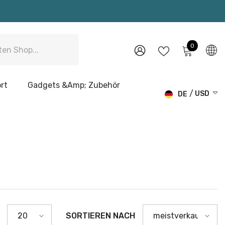
0
0
Artikel
WUNSCHZETTEL
ANMELDEN
rt
Gadgets &amp; Zubehör
USD
DE
USD
EN
EUR
DE
GBP
CHF
SORTIEREN NACH
20
meistverkauft