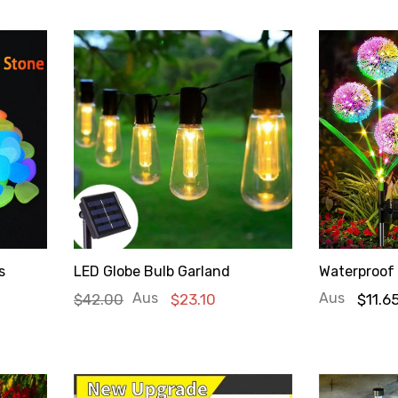
s
LED Globe Bulb Garland
Waterproof
Aus
Aus
$42.00
$23.10
$11.6