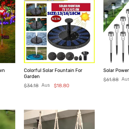
awn
Colorful Solar Fountain For
Solar Powe
Garden
Au
$61.88
Aus
$34.18
$18.80