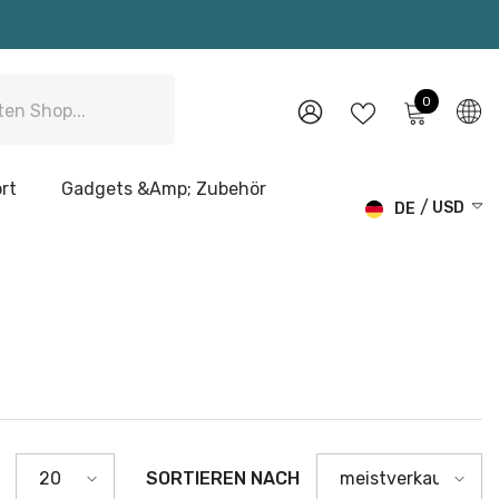
0
0
Artikel
WUNSCHZETTEL
ANMELDEN
rt
Gadgets &amp; Zubehör
USD
DE
USD
EN
EUR
DE
GBP
CHF
SORTIEREN NACH
20
meistverkauft