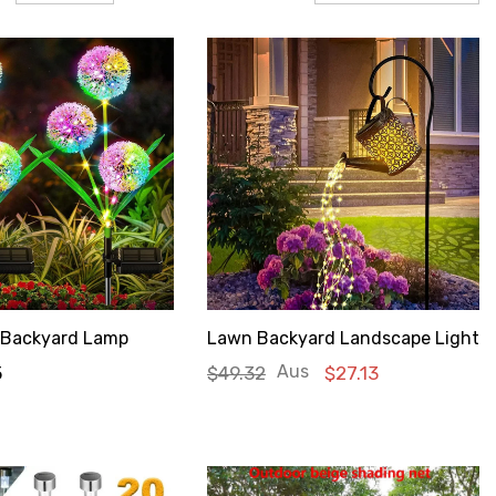
 Backyard Lamp
Lawn Backyard Landscape Light
Aus
5
$49.32
$27.13